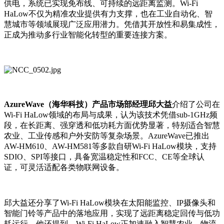
供电，系统已实现免布线、可持续的远距离监测。Wi-Fi
HaLow不仅为精准农业提供有力支撑，也在工业自动化、智
慧城市等领域展现广泛应用潜力。凭借其开放性和易集成性，
正成为推动多行业智能化转型的重要连接方案。
AzureWave（海华科技）产品市场部经理邱大益
介绍了公司在
Wi-Fi HaLow领域的布局与成果，认为该技术凭借sub-1GHz频
段，在长距离、强穿透和低功耗方面优势显著，特别适合智慧
农业、工业传感和户外安防等复杂场景。AzureWave已推出
AW-HM610、AW-HM581等多款自研Wi-Fi HaLow模块，支持
SDIO、SPI等接口，具备宽温稳定性和FCC、CE等全球认
证，可灵活适配各类物联网设备。
邱大益还分享了Wi-Fi HaLow模块在太阳能监控、IP摄像头和
智能门铃等产品中的落地应用，实现了远距离稳定回传与低功
耗运行。他还提到，Wi-Fi HaLow正加速融入智慧农业、物流