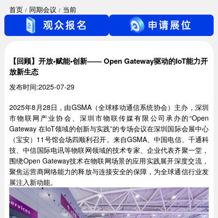
首页
同期会议
当前
【回顾】开放•赋能•创新—— Open Gateway驱动的IoT能力开
放新生态
发布时间:2025-07-29
2025年8月28日，由GSMA（全球移动通信系统协会）主办，深圳
市物联网产业协会、深圳市物联传媒有限公司承办的“Open
Gateway 在IoT领域的创新与实践”的专场会议在深圳国际会展中心
（宝安）11号馆会场四顺利召开。来自GSMA、中国电信、千通科
技、中信国际电讯等物联网领域的技术专家、企业代表齐聚一堂，
围绕Open Gateway技术在物联网场景的应用实践展开深度交流，
聚焦运营商网络能力的释放与连接安全的保障，为全球通信行业发
展注入新动能。