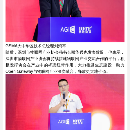
GSMA大中华区技术总经理刘鸿率
随后，深圳市物联网产业协会秘书长郑华兵也发表致辞，他表示，
深圳市物联网产业协会将持续搭建物联网产业交流合作的平台，积
极发挥协会在产业中的桥梁纽带作用，大力推进生态建设，助力
Open Gateway与物联网产业深度融合，释放更大地价值。