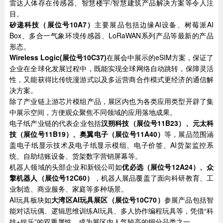
雷达人体存在传感器、智慧楼宇/智慧建筑产品解决方案等令人注
目。
矽递科技（展位号10A7）
主要展品包括边缘AI设备、树莓派AI
Box、多合一气象环境传感器、LoRaWAN系列产品等最新的产品
形态。
Wireless Logic(展位号10C37)
在展会中展示的eSIM方案，保证了
企业在全球化发展过程中，既能实现全球网络自动跳转，保障灵活
性，又能获得比传统漫游式以及多运营商合作模式更经济的通信解
决方案。
除了产业链上游芯片模组产品，展区内也为各类应用类型开辟了集
中展示空间，方便观众聚焦不同领域的应用落地成果。
电子纸产业链的代表企业包括
汉朔科技（展位号11B23）、元太科
技（展位号11B19）、奥翼电子（展位号11A40）
等，展品范围涵
盖电子纸显示技术及电子纸显示模组、电子价签、AI货架监控系
统、自助结账设备、货架数字营销屏幕等。
机器人领域的头部企业和新锐公司如
优必选（展位号12A24）、众
擎机器人（展位号12C60）
，机器人展品覆盖了面向科研教育、工
业制造、商业服务、家庭等多种场景。
AI玩具板块如
大湾区AI玩具展区（展位号10C70）
参展产品包括智
能对话玩偶、逻辑思维训练AI玩具、多人协作编程玩具等，凭借“科
技+娱乐”的双重属性，成为展区内人气较高的细分品类之一。