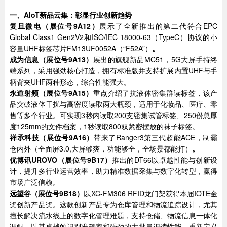
一、AIoT新品云集：彰显行业创新趋势
复旦微电（展位号9A12）
展示了全新推出的第二代符合EPC
Global Class1 Gen2V2和ISO/IEC 18000-63（TypeC）协议的小
容量UHF标签芯片FM13UF0052A（“F52A”）
。
成为信息（展位号9A13）
展出的旗舰新品MC51，5G大屏手持终
端系列，采用强劲核心打造，拥有标准版并支持扩展内置UHF与手
柄背夹UHF两种形态，综合性能强大。
永道射频（展位号9A15）
重点介绍了抗液体密集群读标签，该产
品突破液体干扰与高密度读取两大瓶颈，适用于化妆品、医疗、零
售等多个行业。可实现3秒内读取200支密集试管标签、250份总厚
度125mm的文件档案，1秒读取800双紧密摆放的袜子标签。
祥承科技（展位号9A16）
带来了Ranger3第三代超能ACE，制霸
仓内外（全面屏3.0,大屏够爽，功能够全，全场景都能打）
。
优博讯UROVO（展位号9B17）
推出的DT66以卓越性能与创新设
计，提升多行业运营效率，助力精准数据采集与数字化转型，赢得
市场广泛信赖。
远望谷（展位号9B18）
以XC-FM306 RFID龙门架获得本届IOTE金
奖创新产品奖。这款创新产品专为仓库管理和物流追踪设计，尤其
擅长解决流水线上的数字化管理难题，支持仓储、物流信息一体化
调配，以其卓越的识别准确率和强劲的大批量识读性能，重新定义