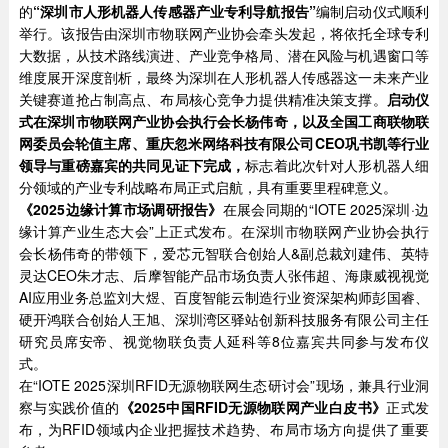
的
“深圳市人形机器人传感器产业专利导航报告”
编制启动仪式顺利
举行。该报告由深圳市物联网产业协会牵头发起，将依托全球专利
大数据，从技术路线演进、产业竞争格局、潜在风险与机遇窗口等
维度展开深度剖析，最终为深圳在人形机器人传感器这一未来产业
关键赛道抢占制高点、布局核心竞争力提供精准决策支撑。
启动仪
式在深圳市物联网产业协会执行会长杨伟奇
，以及
全国工商联物联
网委员会轮值主席、重庆忽米网络科技有限公司CEO巩书凯等行业
领导与重磅嘉宾的共同见证下完成，
标志着此次针对人形机器人细
分领域的产业专利战略布局正式启航，具有重要里程碑意义。
《
2025
边缘计算市场调研报告》
在展会同期的“IOTE 2025深圳·边
缘计算产业生态大会”上正式发布。在深圳市物联网产业协会执行
会长杨伟奇的带领下，爱芯元智联合创始人&副总裁刘建伟、英特
灵达CEO朱才志、后摩智能产品市场负责人张伟超、海康威视视觉
AI应用业务总监刘大煜、百度智能云制造行业资深架构师彭国睿、
硬开鸿联合创始人王旭、深圳湾区驿站创新科技服务有限公司主任
研究员席安帝、视觉物联负责人延科等8位嘉宾共同参与发布仪
式。
在“IOTE 2025深圳RFID无源物联网生态研讨会”现场，兼具行业洞
察与实践价值的
《2025中国RFID无源物联网产业白皮书》
正式发
布，为RFID领域内企业把握技术趋势、布局市场方向提供了重要