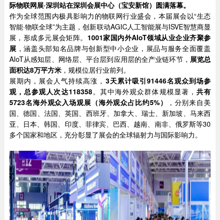
际
物联网展
·深圳站在深圳会展中心（宝安新馆）圆满落幕。
作为全球范围内极具影响力的物联网行业盛会，本届展会以“生态
智能·物联全球”为主题，创新联动AGIC人工智能展与ISVE智慧商显
展，形成多元展会矩阵。
1001家
国内外AIoT领域
从业
企业
齐聚参
展
，涵盖头部知名品牌与创新型中小企业，展品与服务全面覆盖
AIoT从感知层、网络层、平台层到应用层的全产业链环节，
展览
总
面积达8万平方米
，规模位居行业前列。
展期内，展会人气持续高涨，
3天
累计吸引
91446
名观众到场参
观，总参观人次达
118358
。其中海外观众群体规模显著，
共有
5723名
海外观众
入场观展（海外观众占比约5%）
，分别来自美
国、德国、法国、英国、西班牙、加拿大、瑞士、新加坡、马来西
亚、日本、韩国、印度、菲律宾、巴西、越南、南非、俄罗斯等30
多个国家和地区，充分彰显了展会的全球辐射力与国际影响力。