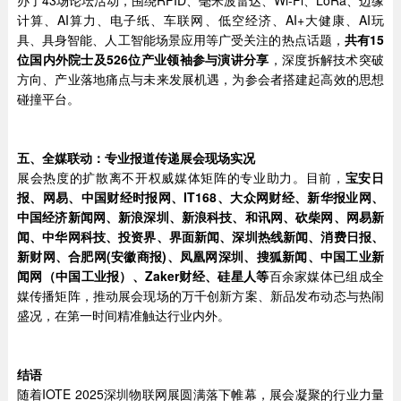
计算、AI算力、电子纸、车联网、低空经济、AI+大健康、AI玩
具、具身智能、人工智能场景应用等广受关注的热点话题，
共有15
位国内外院士及526位产业领袖参与演讲分享
，深度拆解技术突破
方向、产业落地痛点与未来发展机遇，为参会者搭建起高效的思想
碰撞平台。
五、
全媒联动
：专业报道传递展会现场实况
展会热度的扩散离不开权威媒体矩阵的专业助力。目前，
宝安日
报、网易、中国财经时报网、IT168、大众网财经、新华报业网、
中国经济新闻网、新浪深圳、新浪科技、和讯网、砍柴网、网易新
闻、中华网科技、投资界、界面新闻、深圳热线新闻、消费日报、
新财网、合肥网(安徽商报)、凤凰网深圳、搜狐新闻、中国工业新
闻网（中国工业报）、Zaker财经、
硅星人
等
百余家媒体已组成全
媒传播矩阵，推动展会现场的万千创新方案、新品发布动态与热闹
盛况，在第一时间精准触达行业内外。
结语
随着IOTE 2025深圳物联网展圆满落下帷幕，展会凝聚的行业力量