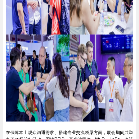
在保障本土观众沟通需求、搭建专业交流桥梁方面，展会期间共举
办了43场论坛活动，围绕RFID、毫米波雷达、Wi-Fi、LoRa、边缘