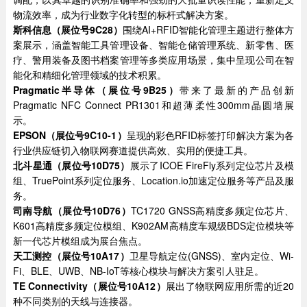
物流效率，成为行业数字化转型的标杆式解决方案。
斯科信息（展位号9C28）
围绕AI+RFID智能化管理主题进行整体方
案展示，涵盖智能工具管理设备、智能仓储管理系统、新零售、医
疗、警用装备及图书档案管理等多类应用场景，集中呈现公司在智
能化和精细化管理领域的技术积累。
Pragmatic半导体（展位号9B25）
带来了最新的产品创新
Pragmatic NFC Connect PR1301和超薄柔性300mm晶圆墙展
示。
EPSON
（展位号9C10-1）
呈现的彩色RFID标签打印解决方案为各
行业供应链切入物联网赛道提供高效、实用的便捷工具。
北斗星通（展位号10D75）
展示了ICOE FireFly系列定位芯片及模
组、TruePoint系列定位服务、Location.io加速定位服务等产品及服
务。
司南导航
（展位号10D76）
TC1720 GNSS高精度多频定位芯片、
K601高精度多频定位模组、K902AM高精度车规级BDS定位模块等
新一代芯片模组成为展台焦点。
天工测控（展位号10A17）
卫星导航定位(GNSS)、室内定位、Wi-
Fi、BLE、UWB、NB-IoT等核心模块与解决方案引人驻足。
TE Connectivity
（展位号10A12）
展出了物联网应用所需的近20
种不同类别的天线与连接器。