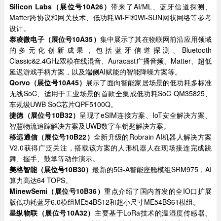
Silicon Labs
（展位号10A26）
带来了AI/ML、蓝牙信道探测、
Matter跨协议和网关技术、低功耗Wi-Fi和Wi-SUN网状网络等参考
设计。
泰凌微电子（展位号10A35）
集中展示了其在物联网前沿应用领域
的多元化创新成果，包括蓝牙信道探测、Bluetooth
Classic&2.4GHz双模在线混音、Auracast广播音频、Matter、超低
延迟游戏手柄方案，以及端侧AI赋能的智能降噪方案等。
Qorvo（展位号10A45）
展示了面向智能家居场景的低功耗多标准
无线SoC、适用于工业场景的首款全集成低功耗SoC QM35825、
车规级UWB SoC芯片QPF5100Q。
捷德（展位号10B32）
呈现了eSIM连接方案、IoT安全解决方案、
智慧物流追踪解决方案及UWB数字车钥匙解决方案。
移远通信（展位号10B22）
全新升级的Robrain AI机器人解决方案
V2.0获得广泛关注，搭载该方案的人形机器人在现场接连完成跳
舞、握手、鼓掌等动作演示。
美格智能（展位号10B30）
最新的5G-A智能座舱模组SRM975，AI
算力高达64 TOPS。
MinewSemi
（展位号10B36）
重点介绍了国内首发的全IO口扩展
版低功耗蓝牙6.0模组ME54BS12和超小尺寸ME54BS61模组。
星纵物联（展位号10A32）
主要基于LoRa技术的温湿度传感器、