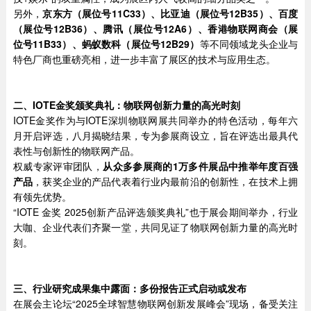
另外，
京东方（展位号11C33）、比亚迪（展位号12B35）、百度
（展位号12B36）、腾讯（展位号12A6）、香港物联网商会（展
位号11B33）、蚂蚁数科（展位号12B29）
等不同领域龙头企业与
特色厂商也重磅亮相，进一步丰富了展区的技术与应用生态。
二、IOTE金奖颁奖典礼：物联网创新力量的高光时刻
IOTE金奖作为与IOTE深圳物联网展共同举办的特色活动，每年六
月开启评选，八月揭晓结果，专为参展商设立，旨在评选出最具代
表性与创新性的物联网产品。
权威专家评审团队，
从众多参展商的1万多件展品中推举年度百强
产品
，获奖企业的产品代表着行业内最前沿的创新性，在技术上拥
有领先优势。
“IOTE 金奖 2025创新产品评选颁奖典礼”也于展会期间举办，行业
大咖、企业代表们齐聚一堂，共同见证了物联网创新力量的高光时
刻。
三、
行业研究成果集中
露面
：多份报告
正式启动或发布
在展会主论坛“2025全球智慧物联网创新发展峰会”现场，备受关注