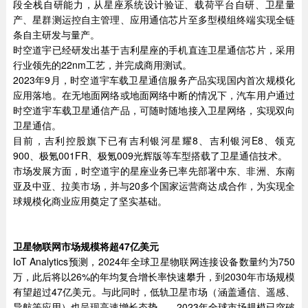
段全栈自研能力，从星座系统设计验证、载荷平台自研、卫星量
产、星群测运控自主管理、应用通信芯片至多型模组终端实现全链
条自主研发与量产。
时空道宇已经研发出基于吉利星座的手机直连卫星通信芯片，采用
行业领先的22nm工艺，并完成商用测试。
2023年9月，时空道宇车载卫星通信服务产品实现国内首次规模化
应用落地。在无地面网络或地面网络中断的情况下，汽车用户通过
时空道宇车载卫星通信产品，可随时随地接入卫星网络，实现双向
卫星通信。
目前，吉利控股旗下已有吉利银河星耀8、吉利银河E8、领克
900、极氪001FR、极氪009光辉版等车型搭载了卫星通信技术。
市场发展方面，时空道宇的星座业务已率先部署中东、非洲、东南
亚及中亚、拉美市场，并与20多个国家运营商达成合作，为实现全
球规模化商业应用奠定了坚实基础。
卫星物联网市场规模将超47亿美元
IoT Analytics预测，2024年全球卫星物联网连接设备数量约为750
万，此后将以26%的年均复合增长率快速攀升，到2030年市场规模
有望超过47亿美元。与此同时，低轨卫星市场（涵盖通信、遥感、
导航等应用）也呈现高速增长态势——2023年全球市场规模已突破