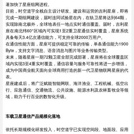
著加快了星座组网进程。
目前，时空道宇全栈自主设计研发、建设和运营的吉利星座，即将
完成一期组网建设，届时连同试验星在内，在轨卫星将达到64颗，
实现除南北极外，全球地表任一地点实时通信覆盖。届时，吉利星
座在南北纬60°区域内可实现1至2重卫星通信实时覆盖，星座系统
具备每天3.4亿次通信能力，可支持全球2000万用户。
在通信性能方面，星座可提供稳定可靠的传输，单条通信能力1900
Byte，支持文字消息、语音消息与图片等业务传输类型。
未来，随着星座一期72颗卫星全部完成部署，星座将在全球覆盖区
域内实现3至4重实时覆盖，通信容量与服务可靠性将进一步增强，
成为中国商业航天面向全球商用打造的新一代卫星物联网星座的代
表。
星座建成后，将广泛赋能智能网联、海洋渔业、工程机械、低空出
行、应急通信、交通物流、公共设施、能源水利及农林畜牧业等领
域，助力千行百业的数智化升级。
车载卫星通信产品规模化落地
依托长期规模化研发投入，时空道宇已实现空间段、地面段、应用